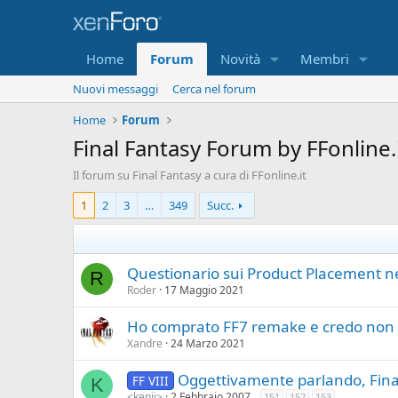
Home
Forum
Novità
Membri
Nuovi messaggi
Cerca nel forum
Home
Forum
Final Fantasy Forum by FFonline.
Il forum su Final Fantasy a cura di FFonline.it
1
2
3
…
349
Succ.
Questionario sui Product Placement nei
R
Roder
17 Maggio 2021
Ho comprato FF7 remake e credo non s
Xandre
24 Marzo 2021
Oggettivamente parlando, Fina
FF VIII
K
<kenji>
2 Febbraio 2007
151
152
153