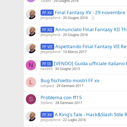
Taukiri
29 Giugno 2018
Final Fantasy XV - 29 novembre
FF XV
Jeegsephirot
20 Giugno 2016
2
Annunciato Final Fantasy XII T
FF XII
Jeegsephirot
20 Giugno 2016
Aspettando Final Fantasy VII 
FF VII
Jeegsephirot
10 Marzo 2017
[VENDO] Guida ufficiale italiano f
FF IX
N
neo999
30 Giugno 2013
Bug fischietto mostri FF xv
L
Letspaul
29 Gennaio 2017
Problema con ff15
S
Stefano
28 Gennaio 2017
A King's Tale - Hack&Slash Stile 
FF XV
Jeegsephirot
22 Luglio 2016