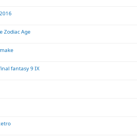
 2016
he Zodiac Age
Remake
inal fantasy 9 IX
Retro