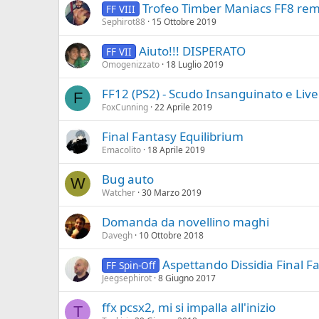
Trofeo Timber Maniacs FF8 re
FF VIII
Sephirot88
15 Ottobre 2019
Aiuto!!! DISPERATO
FF VII
Omogenizzato
18 Luglio 2019
FF12 (PS2) - Scudo Insanguinato e Liv
F
FoxCunning
22 Aprile 2019
Final Fantasy Equilibrium
Emacolito
18 Aprile 2019
Bug auto
W
Watcher
30 Marzo 2019
Domanda da novellino maghi
Davegh
10 Ottobre 2018
Aspettando Dissidia Final F
FF Spin-Off
Jeegsephirot
8 Giugno 2017
ffx pcsx2, mi si impalla all'inizio
T