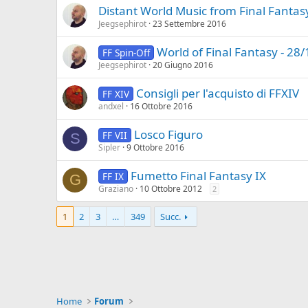
Distant World Music from Final Fantas
Jeegsephirot
23 Settembre 2016
World of Final Fantasy - 28
FF Spin-Off
Jeegsephirot
20 Giugno 2016
Consigli per l'acquisto di FFXIV
FF XIV
andxel
16 Ottobre 2016
Losco Figuro
FF VII
S
Sipler
9 Ottobre 2016
Fumetto Final Fantasy IX
FF IX
G
Graziano
10 Ottobre 2012
2
1
2
3
…
349
Succ.
Home
Forum