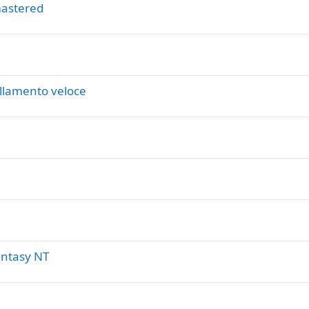
mastered
ellamento veloce
antasy NT