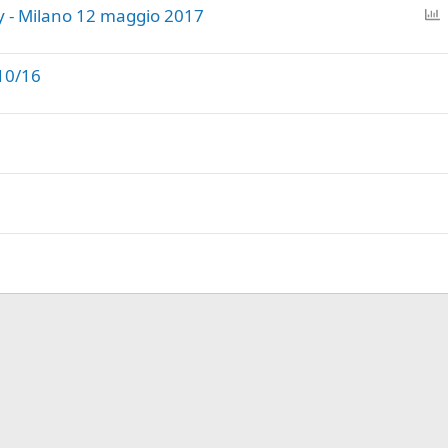
P
y - Milano 12 maggio 2017
o
l
/10/16
l