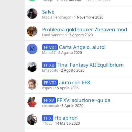
Salve
Nicola Pendragon
1 Novembre 2020
Problema gold saucer 7heaven mod
Loud-sandman
7 Agosto 2020
Carta Angelo, aiuto!
FF VIII
M
Manu67
4 Agosto 2020
Final Fantasy XII Equilibrium
FF XII
Emacolito
2 Agosto 2020
aiuto con FF8
FF VIII
espo91
5 Aprile 2006
FF XV: soluzione~guida
FF XV
cosmosub
8 Aprile 2020
Hp apiron
FF X
T1du5
14 Marzo 2020