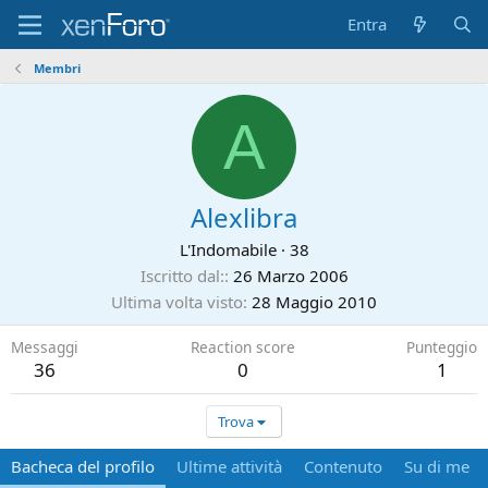
Entra
Membri
A
Alexlibra
L'Indomabile
·
38
Iscritto dal:
26 Marzo 2006
Ultima volta visto
28 Maggio 2010
Messaggi
Reaction score
Punteggio
36
0
1
Trova
Bacheca del profilo
Ultime attività
Contenuto
Su di me