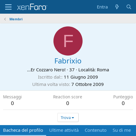
Entra
Membri
F
Fabrixio
...Er Cozzaro Nero!
·
37
·
Località:
Roma
Iscritto dal:
11 Giugno 2009
Ultima volta visto
7 Ottobre 2009
Messaggi
Reaction score
Punteggio
0
0
0
Trova
Bacheca del profilo
Ultime attività
Contenuto
Su di me