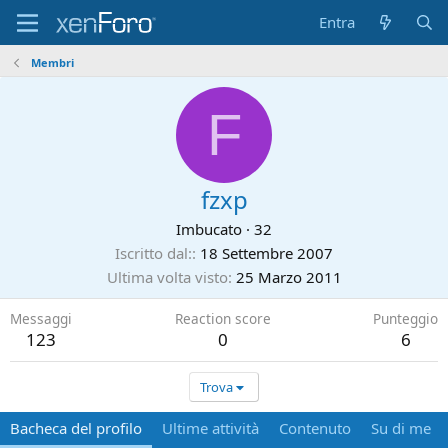
Entra
Membri
F
fzxp
Imbucato
·
32
Iscritto dal:
18 Settembre 2007
Ultima volta visto
25 Marzo 2011
Messaggi
Reaction score
Punteggio
123
0
6
Trova
Bacheca del profilo
Ultime attività
Contenuto
Su di me