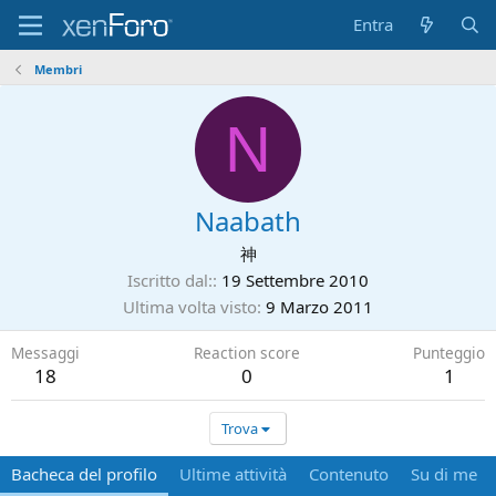
Entra
Membri
N
Naabath
神
Iscritto dal:
19 Settembre 2010
Ultima volta visto
9 Marzo 2011
Messaggi
Reaction score
Punteggio
18
0
1
Trova
Bacheca del profilo
Ultime attività
Contenuto
Su di me