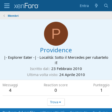
Entra
Membri
P
Providence
|- Explorer Eater -|
·
Località:
Sotto il Mercedes per rubartelo
:E
Iscritto dal:
23 Febbraio 2010
Ultima volta visto
24 Aprile 2010
Messaggi
Reaction score
Punteggio
4
0
1
Trova