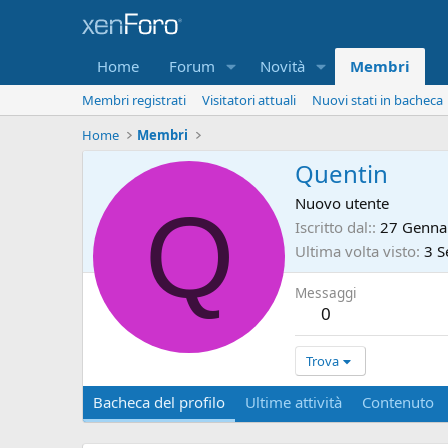
Home
Forum
Novità
Membri
Membri registrati
Visitatori attuali
Nuovi stati in bacheca
Home
Membri
Quentin
Q
Nuovo utente
Iscritto dal:
27 Genna
Ultima volta visto
3 S
Messaggi
0
Trova
Bacheca del profilo
Ultime attività
Contenuto