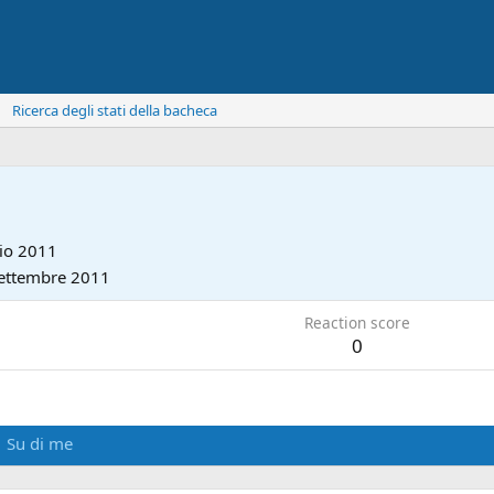
Ricerca degli stati della bacheca
io 2011
ettembre 2011
Reaction score
0
Su di me