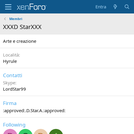
Entra
Membri
XXXD StarXXX
Arte e creazione
Località
Hyrule
Contatti
Skype
LordStar99
Firma
:approved:.D.Star.A.:approved:
Following