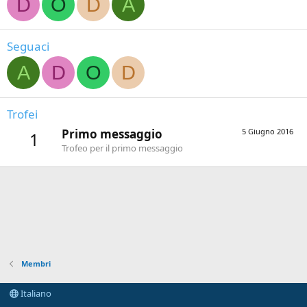
D
O
D
A
Seguaci
A
D
O
D
Trofei
Primo messaggio
5 Giugno 2016
1
Trofeo per il primo messaggio
Membri
Italiano