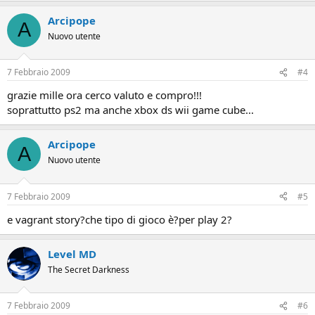
Arcipope
A
Nuovo utente
7 Febbraio 2009
#4
grazie mille ora cerco valuto e compro!!!
soprattutto ps2 ma anche xbox ds wii game cube...
Arcipope
A
Nuovo utente
7 Febbraio 2009
#5
e vagrant story?che tipo di gioco è?per play 2?
Level MD
The Secret Darkness
7 Febbraio 2009
#6