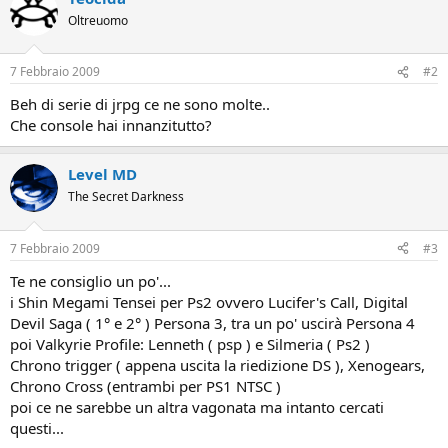
Oltreuomo
7 Febbraio 2009
#2
Beh di serie di jrpg ce ne sono molte..
Che console hai innanzitutto?
Level MD
The Secret Darkness
7 Febbraio 2009
#3
Te ne consiglio un po'...
i Shin Megami Tensei per Ps2 ovvero Lucifer's Call, Digital
Devil Saga ( 1° e 2° ) Persona 3, tra un po' uscirà Persona 4
poi Valkyrie Profile: Lenneth ( psp ) e Silmeria ( Ps2 )
Chrono trigger ( appena uscita la riedizione DS ), Xenogears,
Chrono Cross (entrambi per PS1 NTSC )
poi ce ne sarebbe un altra vagonata ma intanto cercati
questi...