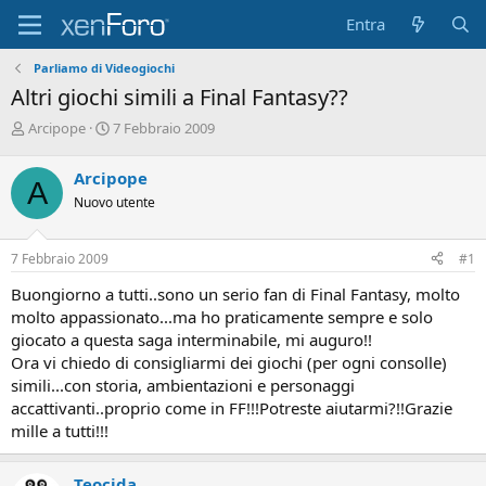
Entra
Parliamo di Videogiochi
Altri giochi simili a Final Fantasy??
A
D
Arcipope
7 Febbraio 2009
u
a
t
t
Arcipope
A
o
a
Nuovo utente
r
d
e
'
D
i
7 Febbraio 2009
#1
i
n
s
i
Buongiorno a tutti..sono un serio fan di Final Fantasy, molto
c
z
molto appassionato...ma ho praticamente sempre e solo
u
i
giocato a questa saga interminabile, mi auguro!!
s
o
Ora vi chiedo di consigliarmi dei giochi (per ogni consolle)
s
i
simili...con storia, ambientazioni e personaggi
o
accattivanti..proprio come in FF!!!Potreste aiutarmi?!!Grazie
n
mille a tutti!!!
e
Teocida