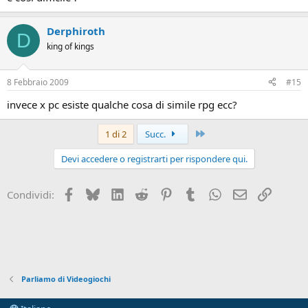
Derphiroth
D
king of kings
8 Febbraio 2009
#15
invece x pc esiste qualche cosa di simile rpg ecc?
Ultimo
1 di 2
Succ.
Devi accedere o registrarti per rispondere qui.
Facebook
Bluesky
LinkedIn
Reddit
Pinterest
Tumblr
WhatsApp
Email
Link
Condividi:
Parliamo di Videogiochi