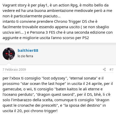
Vagrant story è per play1, è un action Rpg, è molto bello da
vedere ed ha una buona ambientazione mediovale però a me
non è particolarmente piaciuto...
intanto ti conviene prendere Chrono Trigger DS che è
facilmente trovabile essendo appena uscito ( se non sbaglio
usciva ieri... ) e Persona 3 FES che è una seconda edizione con
aggiunte e migliorie uscita l'anno scorso per PS2
balthier88
lo zio ferra
7 Febbraio 2009
#7
per l'xbox ti consiglio "lost odyssey", "eternal sonata" e il
prossimo "star ocean the last hope" in uscita il 24 aprile, per il
gamecube, o wii, ti consiglio "baten kaitos le ali eterne e
l'oceano perduto", "dragon quest sword", per il DS, bhè, li c'è
solo l'imbarazzo della scelta, comunque ti consiglio "dragon
quest le cronache dei prescelti", e "la sposa del destino" in
uscita il 20, poi chrono trigger!