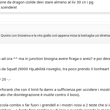
ho preso bahamut e sono sceso, ora mi trovo al save point che si trova all'ini
fone da dragon izolde devi stare almeno al liv 30 cn i pg
a scendere!
zione, ma arrivato un pò sotto mi cominciano ad apparire i rubrum dragon ch
tis :'-( ) . Il rubrum dragon mi sega tutti i giocatori in 1 colpo pur avendo j
uistis con Iniziativa e la vita gialla così appena inizia la battaglia usi diret
no ad ora ^^ ma in junction bisogna avere firaga o areiz? e poi deve
a Squall (9000 Hp,abilità risveglio, tra poco prendo il lionheart (
 20 -.-
foranti che con il limit fa danni a sufficienza per uccidere i mostr
to che disintegrazione è inutile contro il boss).
ola combo x far fuori i grendell e i mostri rossi a 2 teste che si in
ombie) ---> basta fare zombie su di loro e quando prende la magia g