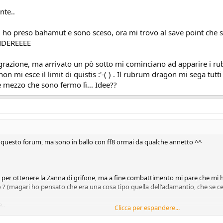
nte..
a, ho preso bahamut e sono sceso, ora mi trovo al save point che si 
ENDEREEEE
egrazione, ma arrivato un pò sotto mi cominciano ad apparire i r
on mi esce il limit di quistis :'-( ) . Il rubrum dragon mi sega tutt
e mezzo che sono fermo lì... Idee??
di questo forum, ma sono in ballo con ff8 ormai da qualche annetto ^^
per ottenere la Zanna di grifone, ma a fine combattimento mi pare che mi ha
 ? (magari ho pensato che era una cosa tipo quella dell'adamantio, che se cerc
..
Clicca per espandere...
ho preso bahamut e sono sceso, ora mi trovo al save point che si trova all'ini