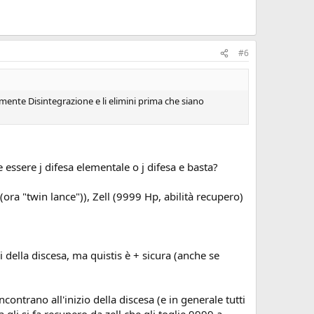
zio della scala a chiocciola che porta fino sotto: NON RIESCO
e mi fanno il respiro dopo 2 turni (sfigati xk pur facendo
#6
unction difesa elementale firaga... è un anno e mezzo che
tamente Disintegrazione e li elimini prima che siano
 essere j difesa elementale o j difesa e basta?
ora "twin lance")), Zell (9999 Hp, abilità recupero)
i della discesa, ma quistis è + sicura (anche se
contrano all'inizio della discesa (e in generale tutti
li si fa recupero da zell che gli toglie 9999 a