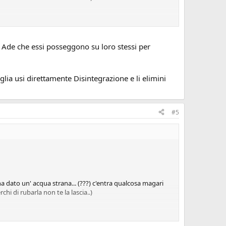
zio della scala a chiocciola che porta fino sotto: NON RIESCO
e Ade che essi posseggono su loro stessi per
e mi fanno il respiro dopo 2 turni (sfigati xk pur facendo
unction difesa elementale firaga... è un anno e mezzo che
aglia usi direttamente Disintegrazione e li elimini
#5
 dato un' acqua strana... (???) c'entra qualcosa magari
hi di rubarla non te la lascia..)