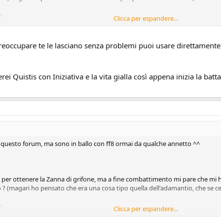
..
Clicca per espandere...
ho preso bahamut e sono sceso, ora mi trovo al save point che si trova all'ini
preoccupare te le lasciano senza problemi puoi usare direttament
zione, ma arrivato un pò sotto mi cominciano ad apparire i rubrum dragon ch
tis :'-( ) . Il rubrum dragon mi sega tutti i giocatori in 1 colpo pur avendo j
i Quistis con Iniziativa e la vita gialla così appena inizia la batt
di questo forum, ma sono in ballo con ff8 ormai da qualche annetto ^^
per ottenere la Zanna di grifone, ma a fine combattimento mi pare che mi ha
 ? (magari ho pensato che era una cosa tipo quella dell'adamantio, che se cerc
..
Clicca per espandere...