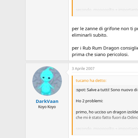
secondo, mooooolto + importante
All' isola di ricerca sottomarina, 
A SCENDEREEEE
per le zanne di grifone non ti 
eliminarli subito.
o meglio ho quistis con disintegra
cerchio non mi esce il limit di quis
per i Rub Rum Dragon consigliere
sono fermo lì... Idee??
prima che siano pericolosi.
3 Aprile 2007
tucano ha detto:
:spot: Salve a tutti! Sono nuovo 
Ho 2 problemi:
DarkVaan
Koyo Koyo
primo, ho ucciso un dragon izolde 
che mi è stato fatto fuori da Odino
secondo, mooooolto + importante