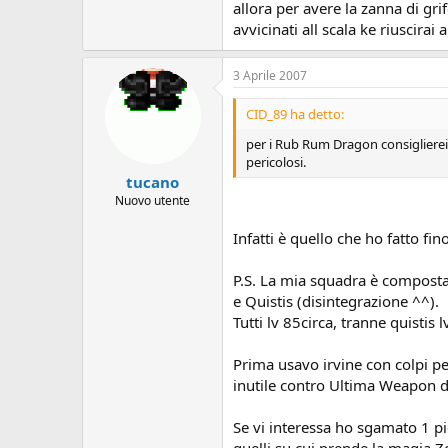
All' isola di ricerca sottomarina, 
allora per avere la zanna di gri
A SCENDEREEEE
avvicinati all scala ke riuscirai 
o meglio ho quistis con disintegra
3 Aprile 2007
cerchio non mi esce il limit di quis
sono fermo lì... Idee??
CID_89 ha detto:
per i Rub Rum Dragon consiglierei Q
pericolosi.
tucano
Nuovo utente
Infatti è quello che ho fatto fi
P.S. La mia squadra è composta d
e Quistis (disintegrazione ^^).
Tutti lv 85circa, tranne quistis lv
Prima usavo irvine con colpi per
inutile contro Ultima Weapon da
Se vi interessa ho sgamato 1 picc
quelli su cui prende la magia Z