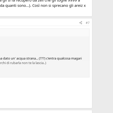
a quanti sono...). Così non si sprecano gli areiz x
#7
 dato un' acqua strana... (???) c'entra qualcosa magari
hi di rubarla non te la lascia..)
zio della scala a chiocciola che porta fino sotto: NON RIESCO
e mi fanno il respiro dopo 2 turni (sfigati xk pur facendo
unction difesa elementale firaga... è un anno e mezzo che