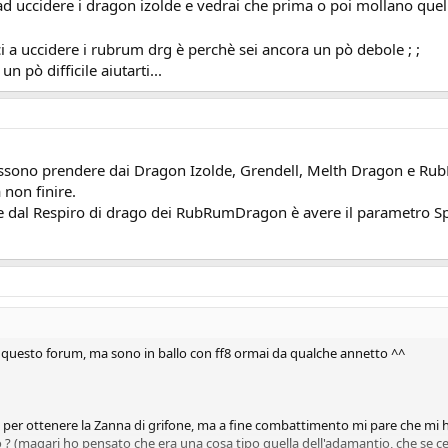
ad uccidere i dragon izolde e vedrai che prima o poi mollano quel
 a uccidere i rubrum drg è perchè sei ancora un pò debole ; ;
zione, ma arrivato un pò sotto mi cominciano ad apparire i rubrum dragon ch
 pò difficile aiutarti...
tis :'-( ) . Il rubrum dragon mi sega tutti i giocatori in 1 colpo pur avendo j
ossono prendere dai Dragon Izolde, Grendell, Melth Dragon e RubR
a non finire.
ere dal Respiro di drago dei RubRumDragon è avere il parametro S
di questo forum, ma sono in ballo con ff8 ormai da qualche annetto ^^
per ottenere la Zanna di grifone, ma a fine combattimento mi pare che mi ha
 ? (magari ho pensato che era una cosa tipo quella dell'adamantio, che se cerc