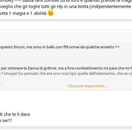
eglio che gli toglie tutti gli Hp in una botta (indipendentemente d
utta 1 magia e 1 abilità
di questo forum, ma sono in ballo con ff8 ormai da qualche annetto ^^
per ottenere la Zanna di grifone, ma a fine combattimento mi pare che mi ha
 ? (magari ho pensato che era una cosa tipo quella dell'adamantio, che se cerc
..
Clicca per espandere...
ho preso bahamut e sono sceso, ora mi trovo al save point che si trova all'ini
zione, ma arrivato un pò sotto mi cominciano ad apparire i rubrum dragon ch
i che te li dara
tis :'-( ) . Il rubrum dragon mi sega tutti i giocatori in 1 colpo pur avendo j
o sei??