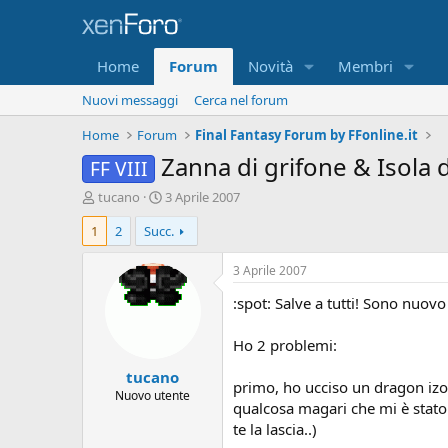
Home
Forum
Novità
Membri
Nuovi messaggi
Cerca nel forum
Home
Forum
Final Fantasy Forum by FFonline.it
Zanna di grifone & Isola 
FF VIII
A
D
tucano
3 Aprile 2007
u
a
1
2
Succ.
t
t
o
a
r
d
3 Aprile 2007
e
'
:spot: Salve a tutti! Sono nuov
D
i
i
n
s
i
Ho 2 problemi:
c
z
tucano
u
i
primo, ho ucciso un dragon izol
s
o
Nuovo utente
qualcosa magari che mi è stato 
s
te la lascia..)
i