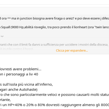
ad ora ^^ ma in junction bisogna avere firaga o areiz? e poi deve essere j dife
quall (9000 Hp,abilità risveglio, tra poco prendo il lionheart (ora "twin lance"
-.-
anti che con il limit fa danni a sufficienza per uccidere i mostri della discesa
inutile contro il boss).
Clicca per espandere...
 combo x far fuori i grendell e i mostri rossi a 2 teste che si incontrano all'in
ie su di loro e quando prende la magia gli si fa recupero da zell che gli tog
ndipendentemente da quanti sono...). Così non si sprecano gli areiz x uccidere 
ovresti avere problemi...
 i personaggi a liv 40
sull'isola più vicina all'inferno,
magari anche Autohaste)
 che sono particolarmente veloci e possono causarti molti status 
rtante,
ri un HP+40% o 20% o 80% dovresti raggiungere almeno gli 8000 