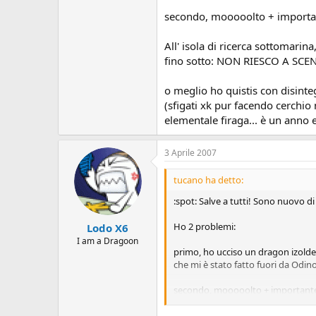
o
n
secondo, mooooolto + importa
e
All' isola di ricerca sottomarin
fino sotto: NON RIESCO A SC
o meglio ho quistis con disint
(sfigati xk pur facendo cerchio n
elementale firaga... è un anno 
3 Aprile 2007
tucano ha detto:
:spot: Salve a tutti! Sono nuovo 
Ho 2 problemi:
Lodo X6
I am a Dragoon
primo, ho ucciso un dragon izolde 
che mi è stato fatto fuori da Odino
secondo, mooooolto + importante
All' isola di ricerca sottomarina, 