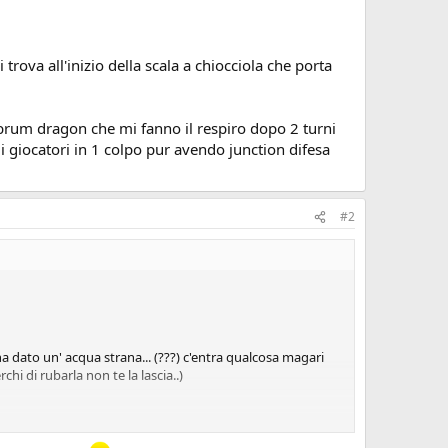
trova all'inizio della scala a chiocciola che porta
ubrum dragon che mi fanno il respiro dopo 2 turni
i i giocatori in 1 colpo pur avendo junction difesa
#2
 dato un' acqua strana... (???) c'entra qualcosa magari
hi di rubarla non te la lascia..)
zio della scala a chiocciola che porta fino sotto: NON RIESCO