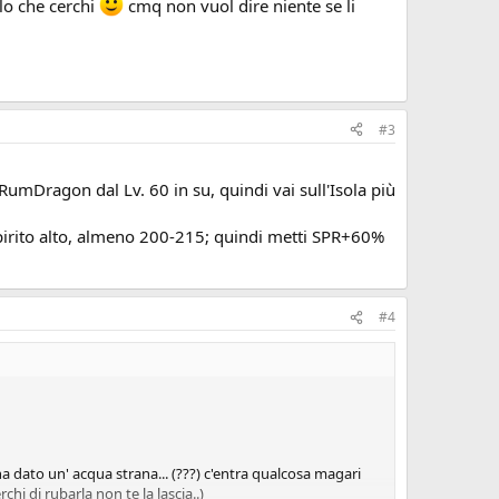
lo che cerchi
cmq non vuol dire niente se li
e mi fanno il respiro dopo 2 turni (sfigati xk pur facendo
unction difesa elementale firaga... è un anno e mezzo che
#3
umDragon dal Lv. 60 in su, quindi vai sull'Isola più
pirito alto, almeno 200-215; quindi metti SPR+60%
#4
 dato un' acqua strana... (???) c'entra qualcosa magari
hi di rubarla non te la lascia..)