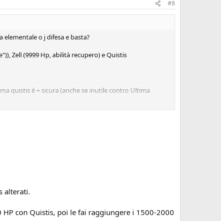
#8
sa elementale o j difesa e basta?
)), Zell (9999 Hp, abilità recupero) e Quistis
, ma quistis è + sicura (anche se inutile contro Ultima
izio della discesa (e in generale tutti quelli su cui prende la
lie 9999 a botta oppure ancora meglio Risveglio che gli
quei bestioni ma si sfrutta 1 magia e 1 abilità
alterati.
HP con Quistis, poi le fai raggiungere i 1500-2000