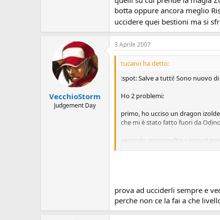
botta oppure ancora meglio Risv
uccidere quei bestioni ma si sfr
3 Aprile 2007
tucano ha detto:
:spot: Salve a tutti! Sono nuovo 
Ho 2 problemi:
VecchioStorm
Judgement Day
primo, ho ucciso un dragon izolde 
che mi è stato fatto fuori da Odino
secondo, mooooolto + importante
All' isola di ricerca sottomarina, 
A SCENDEREEEE
o meglio ho quistis con disintegra
prova ad ucciderli sempre e ved
cerchio non mi esce il limit di quis
perche non ce la fai a che livell
sono fermo lì... Idee??