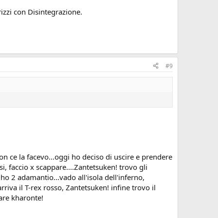
rizzi con Disintegrazione.
#9
non ce la facevo...oggi ho deciso di uscire e prendere
i, faccio x scappare....Zantetsuken! trovo gli
ho 2 adamantio...vado all'isola dell'inferno,
arriva il T-rex rosso, Zantetsuken! infine trovo il
are kharonte!