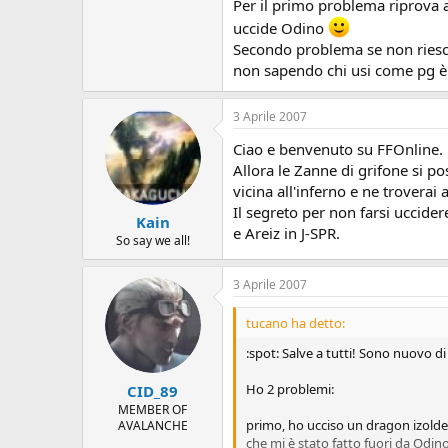
Per il primo problema riprova 
A SCENDEREEEE
uccide Odino
Secondo problema se non riesci
o meglio ho quistis con disintegra
non sapendo chi usi come pg è un
cerchio non mi esce il limit di quis
sono fermo lì... Idee??
3 Aprile 2007
Ciao e benvenuto su FFOnline.
Allora le Zanne di grifone si p
vicina all'inferno e ne troverai 
Il segreto per non farsi uccid
Kain
e Areiz in J-SPR.
So say we all!
3 Aprile 2007
tucano ha detto:
:spot: Salve a tutti! Sono nuovo 
Ho 2 problemi:
CID_89
MEMBER OF
primo, ho ucciso un dragon izolde 
AVALANCHE
che mi è stato fatto fuori da Odino