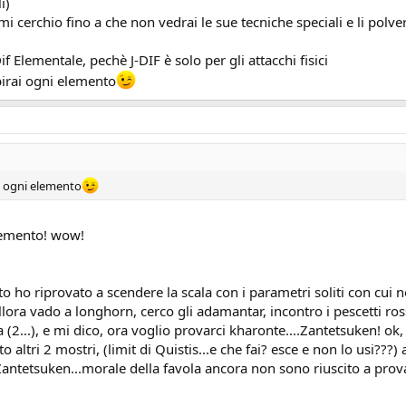
i)
mi cerchio fino a che non vedrai le sue tecniche speciali e li polve
f Elementale, pechè J-DIF è solo per gli attacchi fisici
irai ogni elemento
i ogni elemento
lemento! wow!
to ho riprovato a scendere la scala con i parametri soliti con cui 
llora vado a longhorn, cerco gli adamantar, incontro i pescetti ross
(2...), e mi dico, ora voglio provarci kharonte....Zantetsuken! ok, 
o altri 2 mostri, (limit di Quistis...e che fai? esce e non lo usi???) 
Zantetsuken...morale della favola ancora non sono riuscito a prov