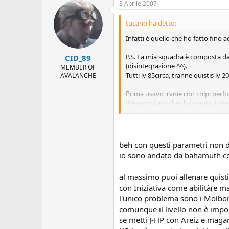
3 Aprile 2007
tucano ha detto:
Infatti è quello che ho fatto fino 
P.S. La mia squadra è composta da S
CID_89
(disintegrazione ^^).
MEMBER OF
Tutti lv 85circa, tranne quistis lv 20 
AVALANCHE
Prima usavo irvine con colpi perfor
Weapon dato che disintegrazione è 
Se vi interessa ho sgamato 1 piccola
magia Zombie) ---> basta fare zomb
toglie tutti gli Hp in una botta (i
beh con questi parametri non d
io sono andato da bahamuth con
al massimo puoi allenare quistis 
con Iniziativa come abilità(e 
l'unico problema sono i Molboro
comunque il livello non è impo
se metti J-HP con Areiz e maga