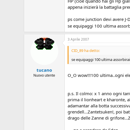
HP (cioè quando hai gli Hp giall
appena inizierà la battaglia pre
ps come junction devi avere J-Di
se equipaggi 100 ultima assorb
3 Aprile 2007
CID_89 ha detto:
se equipaggi 100 ultima assorbira
tucano
O_O wow!!!100 ultima..ogni e
Nuovo utente
p.s. Il colmo: x 1 anno ogni tan
prima il lionheart e kharonte, a
adamantar alla botta successiva 
grendell...Zantetsuken!, poi batt
drago delle Zanne di grifone...