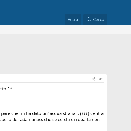
Entra
Cerca
#1
etto ^^
are che mi ha dato un' acqua strana... (???) c'entra
uella dell'adamantio, che se cerchi di rubarla non