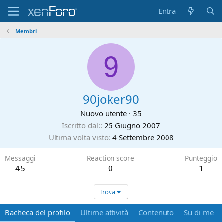
Entra
Membri
9
90joker90
Nuovo utente
·
35
Iscritto dal:
25 Giugno 2007
Ultima volta visto
4 Settembre 2008
Messaggi
Reaction score
Punteggio
45
0
1
Trova
Bacheca del profilo
Ultime attività
Contenuto
Su di me