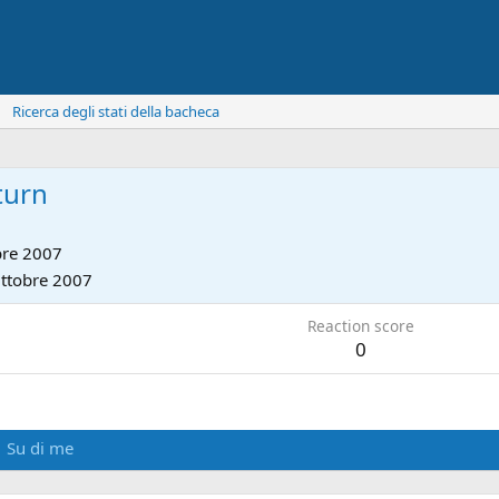
Ricerca degli stati della bacheca
turn
bre 2007
ttobre 2007
Reaction score
0
Su di me