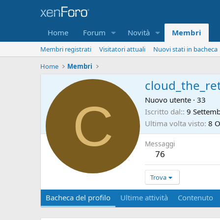
Home
Forum
Novità
Membri
Membri registrati
Visitatori attuali
Nuovi stati in bacheca
Home
Membri
cloud_the_re
C
Nuovo utente
·
33
Iscritto dal:
9 Settem
Ultima volta visto
8 O
Messaggi
76
Trova
Bacheca del profilo
Ultime attività
Contenuto