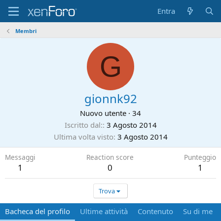
Entra
Membri
G
gionnk92
Nuovo utente
·
34
Iscritto dal:
3 Agosto 2014
Ultima volta visto
3 Agosto 2014
Messaggi
Reaction score
Punteggio
1
0
1
Trova
Bacheca del profilo
Ultime attività
Contenuto
Su di me