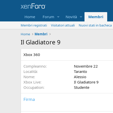
Home
Forum
Novità
Membri
Membri registrati
Visitatori attuali
Nuovi stati in bacheca
Home
Membri
Il Gladiatore 9
Xbox 360
Compleanno
Novembre 22
Località
Taranto
Nome
Alessio
Xbox Live
Il Gladiatore 9
Occupation
Studente
Firma