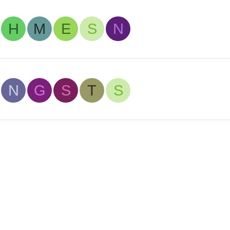
H
M
E
S
N
N
G
S
T
S