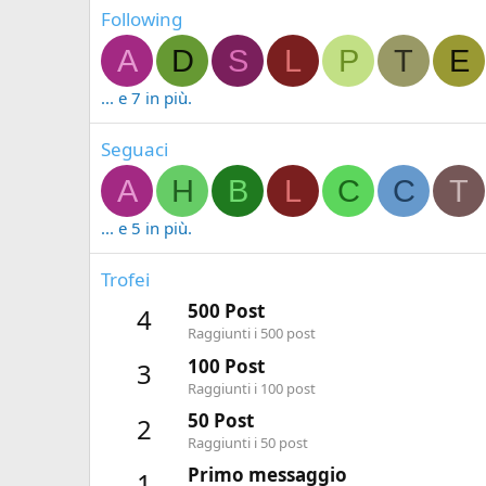
Following
A
D
S
L
P
T
E
... e 7 in più.
Seguaci
A
H
B
L
C
C
T
... e 5 in più.
Trofei
500 Post
4
Raggiunti i 500 post
100 Post
3
Raggiunti i 100 post
50 Post
2
Raggiunti i 50 post
Primo messaggio
1