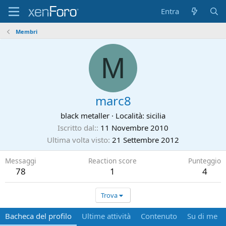
Entra
Membri
M
marc8
black metaller
·
Località:
sicilia
Iscritto dal:
11 Novembre 2010
Ultima volta visto
21 Settembre 2012
Messaggi
Reaction score
Punteggio
78
1
4
Trova
Bacheca del profilo
Ultime attività
Contenuto
Su di me