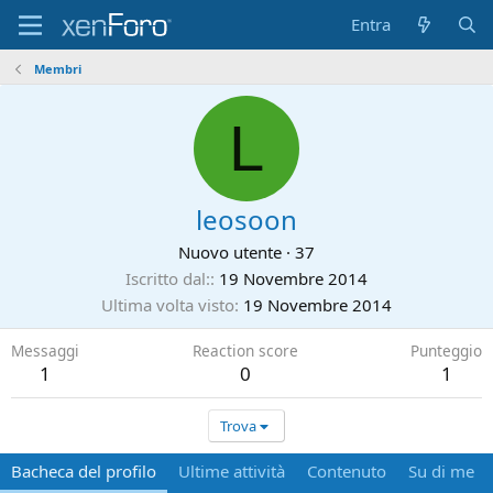
Entra
Membri
L
leosoon
Nuovo utente
·
37
Iscritto dal:
19 Novembre 2014
Ultima volta visto
19 Novembre 2014
Messaggi
Reaction score
Punteggio
1
0
1
Trova
Bacheca del profilo
Ultime attività
Contenuto
Su di me