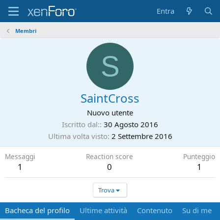
Entra
Membri
S
SaintCross
Nuovo utente
Iscritto dal:
30 Agosto 2016
Ultima volta visto
2 Settembre 2016
Messaggi
Reaction score
Punteggio
1
0
1
Trova
Bacheca del profilo
Ultime attività
Contenuto
Su di me