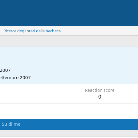
Ricerca degli stati della bacheca
 2007
ettembre 2007
Reaction score
0
Su di me