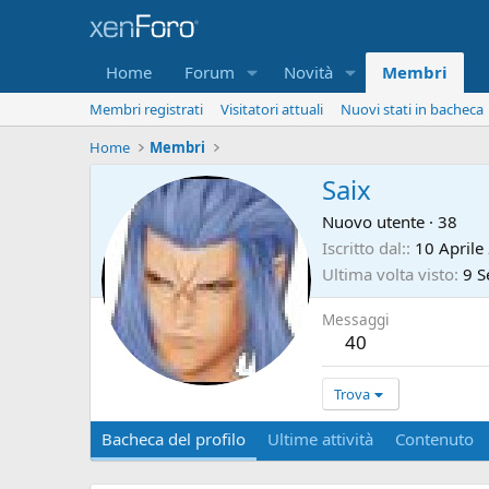
Home
Forum
Novità
Membri
Membri registrati
Visitatori attuali
Nuovi stati in bacheca
Home
Membri
Saix
Nuovo utente
·
38
Iscritto dal:
10 Aprile
Ultima volta visto
9 S
Messaggi
40
Trova
Bacheca del profilo
Ultime attività
Contenuto