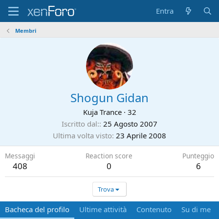
Entra
Membri
Shogun Gidan
Kuja Trance
·
32
Iscritto dal:
25 Agosto 2007
Ultima volta visto
23 Aprile 2008
Messaggi
Reaction score
Punteggio
408
0
6
Trova
Bacheca del profilo
Ultime attività
Contenuto
Su di me