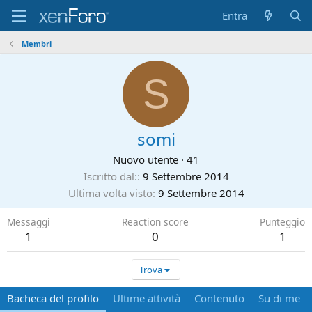
Entra
Membri
S
somi
Nuovo utente
·
41
Iscritto dal:
9 Settembre 2014
Ultima volta visto
9 Settembre 2014
Messaggi
Reaction score
Punteggio
1
0
1
Trova
Bacheca del profilo
Ultime attività
Contenuto
Su di me