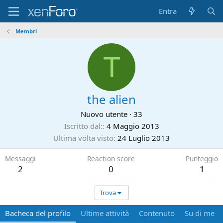
Entra
Membri
T
the alien
Nuovo utente
·
33
Iscritto dal:
4 Maggio 2013
Ultima volta visto
24 Luglio 2013
Messaggi
Reaction score
Punteggio
2
0
1
Trova
Bacheca del profilo
Ultime attività
Contenuto
Su di me