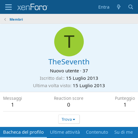
Entra
Membri
T
TheSeventh
Nuovo utente
·
37
Iscritto dal:
15 Luglio 2013
Ultima volta visto
15 Luglio 2013
Messaggi
Reaction score
Punteggio
1
0
1
Trova
Bacheca del profilo
Ultime attività
Contenuto
Su di me