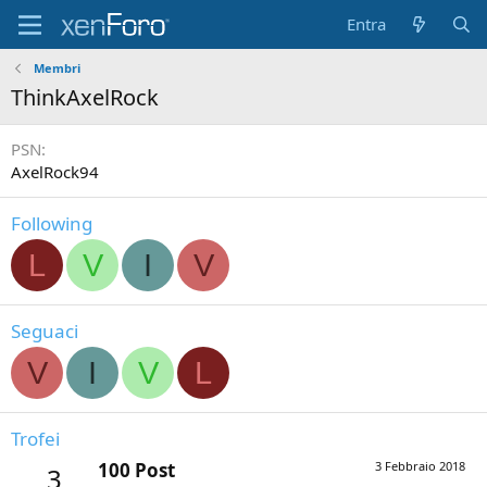
Entra
Membri
ThinkAxelRock
PSN
AxelRock94
Following
L
V
I
V
Seguaci
V
I
V
L
Trofei
100 Post
3 Febbraio 2018
3