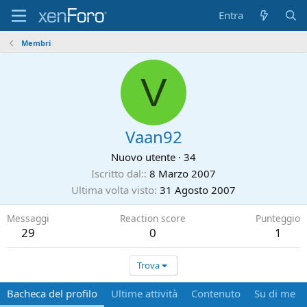
Entra
Membri
V
Vaan92
Nuovo utente
·
34
Iscritto dal:
8 Marzo 2007
Ultima volta visto
31 Agosto 2007
Messaggi
Reaction score
Punteggio
29
0
1
Trova
Bacheca del profilo
Ultime attività
Contenuto
Su di me