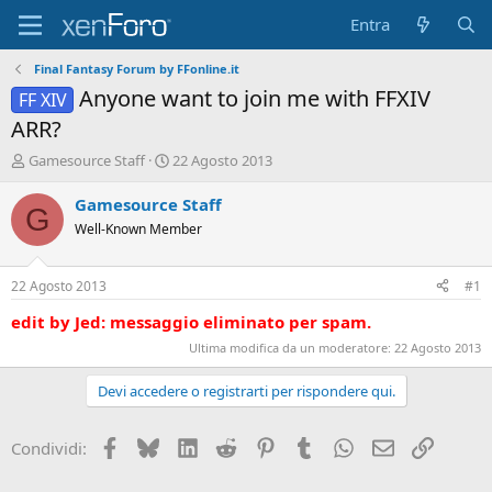
Entra
Final Fantasy Forum by FFonline.it
Anyone want to join me with FFXIV
FF XIV
ARR?
A
D
Gamesource Staff
22 Agosto 2013
u
a
t
t
Gamesource Staff
G
o
a
Well-Known Member
r
d
e
'
D
i
22 Agosto 2013
#1
i
n
s
i
edit by Jed: messaggio eliminato per spam.
c
z
Ultima modifica da un moderatore:
22 Agosto 2013
u
i
s
o
Devi accedere o registrarti per rispondere qui.
s
i
o
Facebook
Bluesky
LinkedIn
Reddit
Pinterest
Tumblr
WhatsApp
Email
Link
Condividi:
n
e