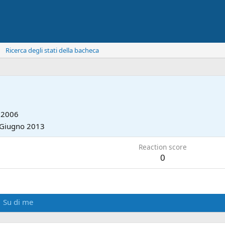
Ricerca degli stati della bacheca
 2006
 Giugno 2013
Reaction score
0
Su di me