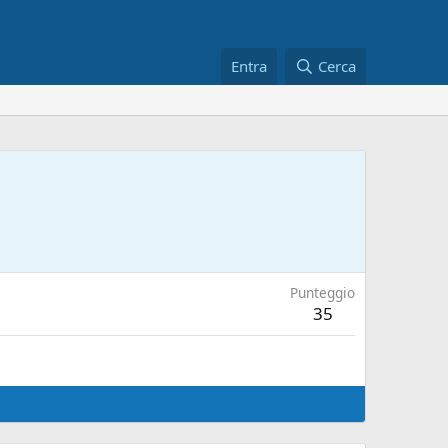
Entra
Cerca
Punteggio
35