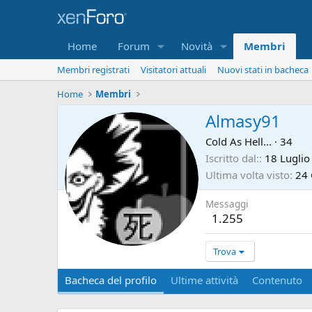
Home
Forum
Novità
Membri
Membri registrati
Visitatori attuali
Nuovi stati in bacheca
Home
Membri
Almasy91
Cold As Hell...
·
34
Iscritto dal:
18 Luglio
Ultima volta visto
24
Messaggi
1.255
Trova
Bacheca del profilo
Ultime attività
Contenuto