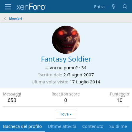
Entra
Membri
Fantasy Soldier
U voi nu pumu?
·
34
Iscritto dal:
2 Giugno 2007
Ultima volta visto
17 Luglio 2014
Messaggi
Reaction score
Punteggio
653
0
10
Trova
Bacheca del profilo
Ultime attività
Contenuto
Su di me