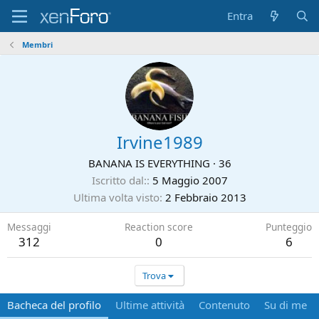
Entra
Membri
Irvine1989
BANANA IS EVERYTHING
·
36
Iscritto dal:
5 Maggio 2007
Ultima volta visto
2 Febbraio 2013
Messaggi
Reaction score
Punteggio
312
0
6
Trova
Bacheca del profilo
Ultime attività
Contenuto
Su di me