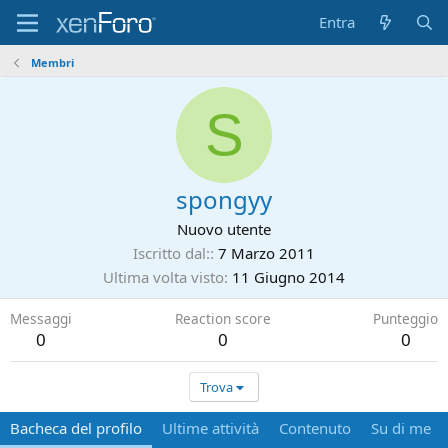
Entra
Membri
S
spongyy
Nuovo utente
Iscritto dal:
7 Marzo 2011
Ultima volta visto
11 Giugno 2014
Messaggi
Reaction score
Punteggio
0
0
0
Trova
Bacheca del profilo
Ultime attività
Contenuto
Su di me