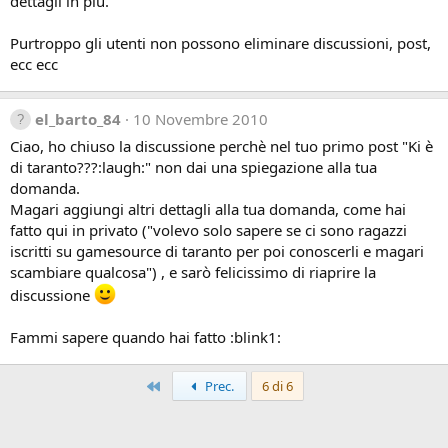
dettagli in più.
Purtroppo gli utenti non possono eliminare discussioni, post,
ecc ecc
el_barto_84
10 Novembre 2010
Ciao, ho chiuso la discussione perchè nel tuo primo post "Ki è
di taranto???:laugh:" non dai una spiegazione alla tua
domanda.
Magari aggiungi altri dettagli alla tua domanda, come hai
fatto qui in privato ("volevo solo sapere se ci sono ragazzi
iscritti su gamesource di taranto per poi conoscerli e magari
scambiare qualcosa") , e sarò felicissimo di riaprire la
discussione
Fammi sapere quando hai fatto :blink1:
Primo
Prec.
6 di 6