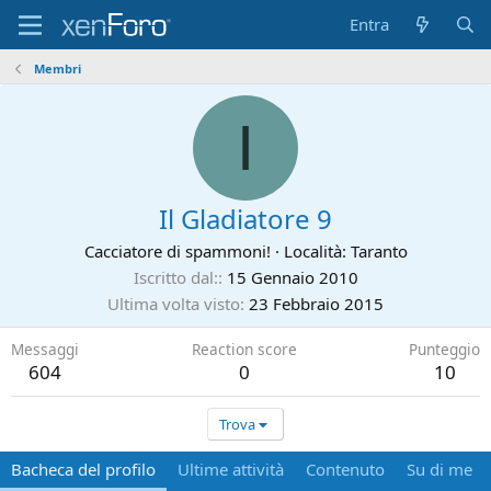
Entra
Membri
I
Il Gladiatore 9
Cacciatore di spammoni!
·
Località:
Taranto
Iscritto dal:
15 Gennaio 2010
Ultima volta visto
23 Febbraio 2015
Messaggi
Reaction score
Punteggio
604
0
10
Trova
Bacheca del profilo
Ultime attività
Contenuto
Su di me