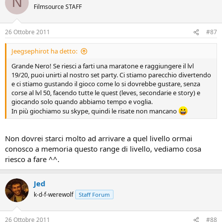
N
Filmsource STAFF
26 Ottobre 2011
#87
Jeegsephirot ha detto:
Grande Nero! Se riesci a farti una maratone e raggiungere il lvl
19/20, puoi unirti al nostro set party. Ci stiamo parecchio divertendo
e ci stiamo gustando il gioco come lo si dovrebbe gustare, senza
corse al lvl 50, facendo tutte le quest (leves, secondarie e story) e
giocando solo quando abbiamo tempo e voglia.
In più giochiamo su skype, quindi le risate non mancano
Non dovrei starci molto ad arrivare a quel livello ormai
conosco a memoria questo range di livello, vediamo cosa
riesco a fare ^^.
Jed
k-d-f-werewolf
Staff Forum
26 Ottobre 2011
#88