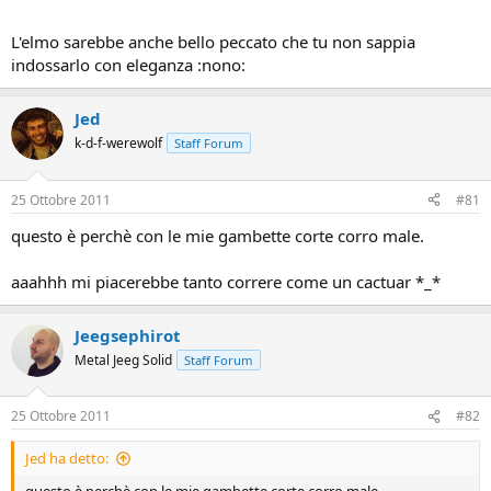
L'elmo sarebbe anche bello peccato che tu non sappia
indossarlo con eleganza :nono:
Jed
k-d-f-werewolf
Staff Forum
Grazie a Jeeg e Sevial per la serata divertentissima (mica fatta ieri eh,
25 Ottobre 2011
#81
c'era riunione)
Io ovviamente sono il nano con il casco fighissimo e Jeeg...vuoi
questo è perchè con le mie gambette corte corro male.
vedere una bella cosa?
aaahhh mi piacerebbe tanto correre come un cactuar *_*
Spoiler
Jeegsephirot
Metal Jeeg Solid
Staff Forum
25 Ottobre 2011
#82
Jed ha detto: