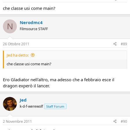
che classe usi come main?
Nerodmc4
N
Filmsource STAFF
26 Ottobre 2011
#89
Jed ha detto:
che classe usi come main?
Ero Gladiator nell'altro, ma adesso che a febbraio esce il
dragon experò il lancer.
Jed
k-d-f-werewolf
Staff Forum
2 Novembre 2011
#90