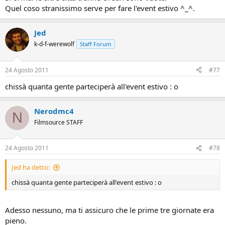
Quel coso stranissimo serve per fare l'event estivo ^_^.
Jed
k-d-f-werewolf
Staff Forum
24 Agosto 2011
#77
chissà quanta gente parteciperà all'event estivo : o
Nerodmc4
N
Filmsource STAFF
24 Agosto 2011
#78
Jed ha detto:
chissà quanta gente parteciperà all'event estivo : o
Adesso nessuno, ma ti assicuro che le prime tre giornate era
pieno.