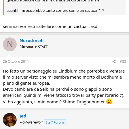
questo è perchè con le mie gambette corte corro male.
aaahhh mi piacerebbe tanto correre come un cactuar *_*
semmai vorresti saltellare come un cactuar :asd:
Nerodmc4
N
Filmsource STAFF
26 Ottobre 2011
#83
Ho fatto un personaggio su Lindblum che potrebbe diventare
il mio server visto che mi sembra meno morto di Bodhum e
pieno di gente europea.
Devo cambiare da Selbina perché o sono giappi o sono
americani quindi mi viene faticoso trovar party per l'orario :'(.
Vi ho aggiunto, il mio nome è Shimo Dragonhunter
Jed
k-d-f-werewolf
Staff Forum