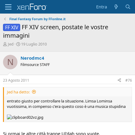
Entra
Final Fantasy Forum by FFonline.it
FF XIV screen, postate le vostre
FF XIV
immagini
A
D
Jed
19 Luglio 2010
u
a
t
t
Nerodmc4
N
o
a
Filmsource STAFF
r
d
e
'
D
i
23 Agosto 2011
#76
i
n
s
i
Jed ha detto:
c
z
u
i
entrato giusto per controllare la situazione. Limsa Lominsa
s
o
vuotissima, in compenso c'era questo coso è una musica stupidina
s
i
o
n
e
Si ormai le altre città tranne Ul'dah sono vuote.