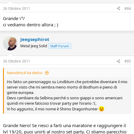
26 Ottobre 2011
#84
Grande \°/
ci vediamo dentro allora ; )
Jeegsephirot
Metal Jeeg Solid
Staff Forum
26 Ottobre 2011
#85
Nerodmc4 ha detto:
Ho fatto un personaggio su Lindblum che potrebbe diventare il mio
server visto che mi sembra meno morto di Bodhum e pieno di
gente europea.
Devo cambiare da Selbina perché o sono giappi o sono americani
quindi mi viene faticoso trovar party per l'orario :'(.
Vi ho aggiunto, il mio nome è Shimo Dragonhunter
Grande Nero! Se riesci a farti una maratone e raggiungere il
lvl 19/20, puoi unirti al nostro set party. Ci stiamo parecchio