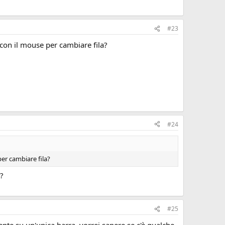
#23
 con il mouse per cambiare fila?
#24
per cambiare fila?
ù?
#25