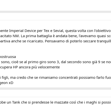
nte Imperial Device per Tex e Sevial, questa volta con l'obiettiv
opracitato NM. La prima battaglia è andata bene, l'avevamo quasi sc
 partiva anche se ricaricato. Pensavamo di poterlo seccare tranqu
 mostruosa
ve sono, cioè se al primo giro sono 3, dal secondo sono già 9 se no
 recupera HP ancora più velocemente
figli, ma credo che se rimaniamo concentrati possiamo farlo fuori
ngeon xD
ebbe un Tank che si prendesse le mazzate così che i maghi si possin