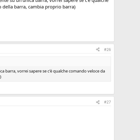
nte su un'unica barra, vorrei sapere se c'è qualche
o della barra, cambia proprio barra)
#26
ca barra, vorrei sapere se c'è qualche comando veloce da
)
#27