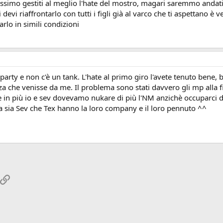
fossimo gestiti al meglio l'hate del mostro, magari saremmo andat
devi riaffrontarlo con tutti i figli già al varco che ti aspettano
arlo in simili condizioni
l party e non c'è un tank. L'hate al primo giro l'avete tenuto bene
a che venisse da me. Il problema sono stati davvero gli mp alla fin
e in più io e sev dovevamo nukare di più l'NM anzichè occuparci de
a sia Sev che Tex hanno la loro company e il loro pennuto ^^
App
ail
Link