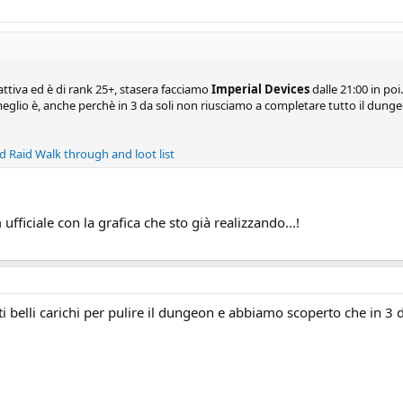
 attiva ed è di rank 25+, stasera facciamo
Imperial Devices
dalle 21:00 in po
 meglio è, anche perchè in 3 da soli non riusciamo a completare tutto il dun
d Raid Walk through and loot list
ficiale con la grafica che sto già realizzando...!
belli carichi per pulire il dungeon e abbiamo scoperto che in 3 di