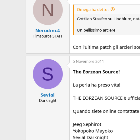
o
N
n
Omega ha detto:
e
Gottlieb Staufen su Lindblum, nat
Un bellissimo arciere
Nerodmc4
Filmsource STAFF
Con l'ultima patch gli arcieri so
5 Novembre 2011
S
The Eorzean Source!
La perla ha preso vita!
Sevial
THE EORZEAN SOURCE è ufficia
Darknight
Quando siete online contattate
Jeeg Sephirot
Yokopoko Mayoko
Sevial Darknight