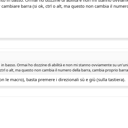
to in basso. Ormai ho dozzine di abilità e non mi stanno ovviame
cambiare barra (si ok, ctrl o alt, ma questo non cambia il numer
 in basso. Ormai ho dozzine di abilità e non mi stanno ovviamente su un'uni
, ctrl o alt, ma questo non cambia il numero della barra, cambia proprio barra
non le macro), basta premere i direzionali sù e giù (sulla tastiera).