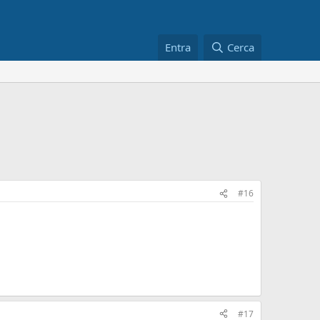
Entra
Cerca
#16
#17