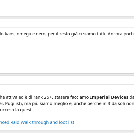
 kaos, omega e nero, per il resto già ci siamo tutti. Ancora poc
l'ha attiva ed è di rank 25+, stasera facciamo
Imperial Devices
da
, Pugilist), ma più siamo meglio è, anche perchè in 3 da soli no
ucceso la quest.
nced Raid Walk through and loot list