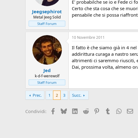
E' probabilche se io e Fede ci 
Certo che sta cosa che se muori 
Jeegsephirot
pensabile che si possa riaffront
Metal Jeeg Solid
Staff Forum
10 Novembre 2011
Il fatto è che siamo già in 4 ne
addirittura curaga a nastro senz
altrimenti ci saremmo riusciti, 
Dai, prossima volta, almeno or
Jed
k-d-f-werewolf
Staff Forum
Prec.
1
2
3
Succ.
Facebook
Bluesky
LinkedIn
Reddit
Pinterest
Tumblr
Whats
Em
Condividi: