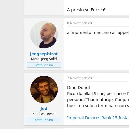
A presto su Eorzea!
6 Novembre 2011
al momento mancano all appello
Jeegsephirot
Metal Jeeg Solid
Staff Forum
7 Novembre 2011
Ding Dong!
Ricordo alla LS che, per chi ce 
persone (Thaumaturge, Conjurer
boss ma solo a terminare con s
Jed
k-d-f-werewolf
Imperial Devices Rank 25 Insta
Staff Forum