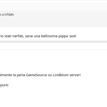
o a Ul'dah.
no stati nerfati, sarai una bellissima pippa :asd:
lmente la perla GameSource su Lindblum server!
 pure: