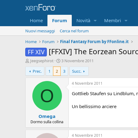
Home
Forum
Novità
Membri
Nuovi messaggi
Cerca nel forum
Home
Forum
Final Fantasy Forum by FFonline.it
[FFXIV] The Eorzean Sourc
FF XIV
A
D
Jeegsephirot
3 Novembre 2011
u
a
Prec.
1
2
3
Succ.
t
t
o
a
r
d
4 Novembre 2011
e
'
O
Gottlieb Staufen su Lindblum, n
D
i
i
n
s
i
Un bellissimo arciere
c
z
Omega
u
i
s
o
Dormo sulla collina
s
i
4 Novembre 2011