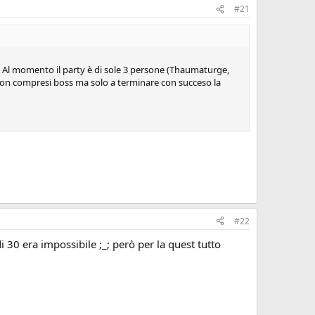
#21
i. Al momento il party è di sole 3 persone (Thaumaturge,
geon compresi boss ma solo a terminare con succeso la
#22
 30 era impossibile ;_; però per la quest tutto