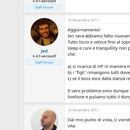
k-d-f-werewolf
Staff Forum
10 Novembre 2011
Aggiornamento!
Ieri sera abbiamo fatto nuovame
Tutto liscio e veloce fino al s
sleep e cure e tranquillity non
Jed
che:
k-d-f-werewolf
Staff Forum
a) si ricarica di HP in maniera
b) i "figli" rimangono tutti do
c) se il boss esce dalla stanza
Il vero problema sono dunque i 
livellone e puliamo tutto il du
10 Novembre 2011
Dal mio punto di vista, ci vorr
vita.