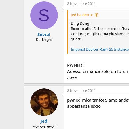
8 Novembre 2011
S
Jed ha detto:
Ding Dong!
Ricordo alla LS che, per chi ce l'ha
Conjurer, Pugilist), ma più siamo
Sevial
quest.
Darknight
Imperial Devices Rank 25 Instance
PWNED!
Adesso ci manca solo un forum uf
:love:
8 Novembre 2011
pwned mica tanto! Siamo andati 
abbastanza liscio
Jed
k-d-f-werewolf