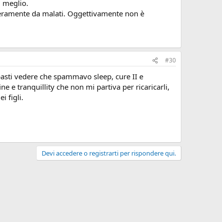
i meglio.
 è veramente da malati. Oggettivamente non è
#30
, basti vedere che spammavo sleep, cure II e
e e tranquillity che non mi partiva per ricaricarli,
i figli.
Devi accedere o registrarti per rispondere qui.