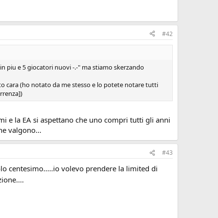
#42
 in piu e 5 giocatori nuovi -.-" ma stiamo skerzando
o cara (ho notato da me stesso e lo potete notare tutti
rrenza])
 e la EA si aspettano che uno compri tutti gli anni
he valgono...
#43
olo centesimo.....io volevo prendere la limited di
ione....