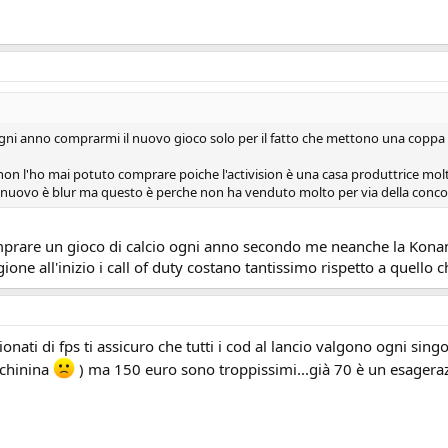
ei ogni anno comprarmi il nuovo gioco solo per il fatto che mettono una coppa
non l'ho mai potuto comprare poiche l'activision è una casa produttrice molt
è nuovo è blur ma questo è perche non ha venduto molto per via della conco
omprare un gioco di calcio ogni anno secondo me neanche la Konami
ione all'inizio i call of duty costano tantissimo rispetto a quello c
ionati di fps ti assicuro che tutti i cod al lancio valgono ogni sing
cchinina
) ma 150 euro sono troppissimi...già 70 è un esageraz