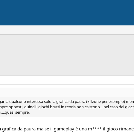
ari a qualcuno interessa solo la grafica da paura (killzone per esempio) mentr
pre opposti, quindi i giochi brutti in teoria non esistono....nel caso dei gioc
i....quasi sempre.
 grafica da paura ma se il gameplay è una m**** il gioco riman