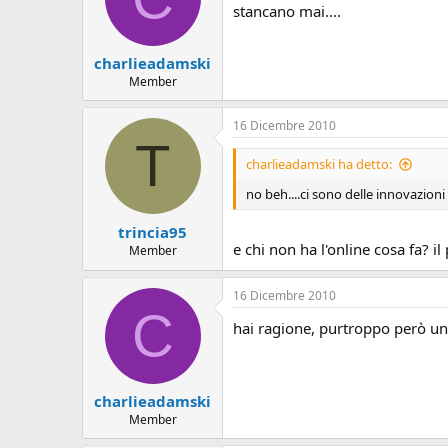
stancano mai....
charlieadamski
Member
16 Dicembre 2010
T
charlieadamski ha detto:
no beh....ci sono delle innovazioni 
trincia95
e chi non ha l'online cosa fa? i
Member
16 Dicembre 2010
C
hai ragione, purtroppo però un f
charlieadamski
Member