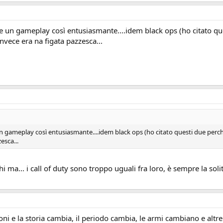
 un gameplay così entusiasmante....idem black ops (ho citato ques
nvece era na figata pazzesca...
 gameplay così entusiasmante....idem black ops (ho citato questi due perchè 
esca...
i ma... i call of duty sono troppo uguali fra loro, è sempre la solita
oni e la storia cambia, il periodo cambia, le armi cambiano e altre 