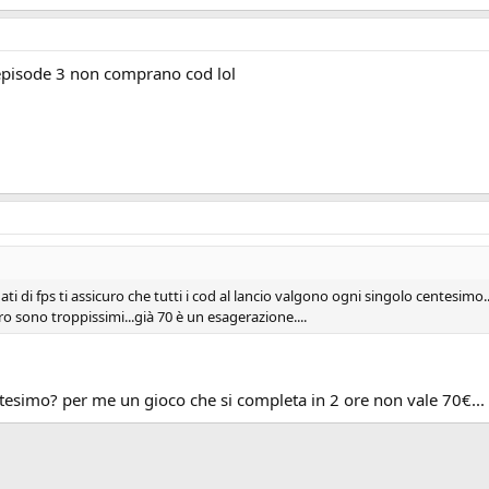
 episode 3 non comprano cod lol
ti di fps ti assicuro che tutti i cod al lancio valgono ogni singolo centesimo..
o sono troppissimi...già 70 è un esagerazione....
tesimo? per me un gioco che si completa in 2 ore non vale 70€...