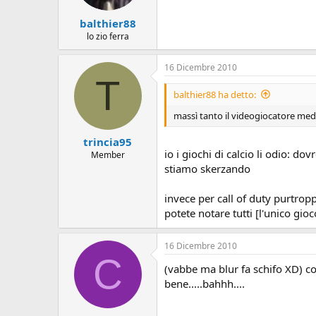
balthier88
lo zio ferra
16 Dicembre 2010
T
balthier88 ha detto:
massì tanto il videogiocatore medi
trincia95
io i giochi di calcio li odio: d
Member
stiamo skerzando
invece per call of duty purtrop
potete notare tutti [l'unico g
16 Dicembre 2010
C
(vabbe ma blur fa schifo XD) co
bene.....bahhh....