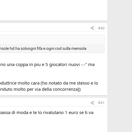
#40
nsole hd ha soloogni fifa e ogni cod sulla mensola
ono una coppa in piu e 5 giocatori nuovi -.-" ma
oduttrice molto cara (ho notato da me stesso e lo
enduto molto per via della concorrenza])
#41
assa di moda e te lo rivalutano 1 euro se ti va