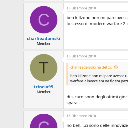
o
n
16 Dicembre 2010
e
C
beh killzone non mi pare avesse
lo stesso di modern warfare 2 i
charlieadamski
Member
16 Dicembre 2010
T
charlieadamski ha detto:
beh killzone non mi pare avesse un
warfare 2 invece era na figata pazz
trincia95
Member
di sicuro sono degli ottimi gioch
spara -.-"
16 Dicembre 2010
C
no beh....ci sono delle innovazi