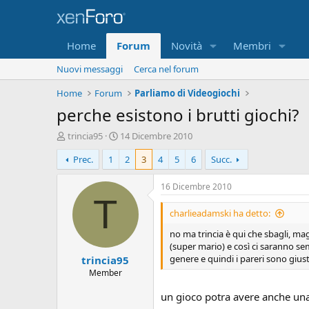
Home
Forum
Novità
Membri
Nuovi messaggi
Cerca nel forum
Home
Forum
Parliamo di Videogiochi
perche esistono i brutti giochi?
A
D
trincia95
14 Dicembre 2010
u
a
Prec.
1
2
3
4
5
6
Succ.
t
t
o
a
r
d
16 Dicembre 2010
e
'
T
D
i
charlieadamski ha detto:
i
n
no ma trincia è qui che sbagli, mag
s
i
(super mario) e così ci saranno sem
c
z
genere e quindi i pareri sono giust
trincia95
u
i
s
o
Member
s
un gioco potra avere anche una
i