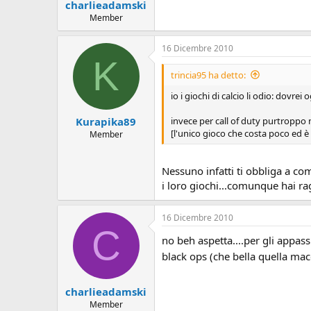
charlieadamski
Member
16 Dicembre 2010
K
trincia95 ha detto:
io i giochi di calcio li odio: dovr
invece per call of duty purtroppo 
Kurapika89
[l'unico gioco che costa poco ed 
Member
Nessuno infatti ti obbliga a c
i loro giochi...comunque hai rag
16 Dicembre 2010
C
no beh aspetta....per gli appass
black ops (che bella quella ma
charlieadamski
Member