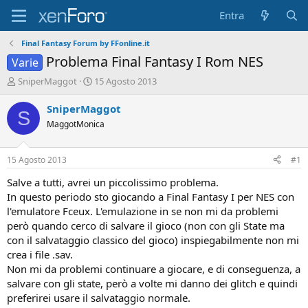
Entra
Final Fantasy Forum by FFonline.it
Problema Final Fantasy I Rom NES
Varie
A
D
SniperMaggot
15 Agosto 2013
u
a
t
t
SniperMaggot
S
o
a
MaggotMonica
r
d
e
'
D
i
15 Agosto 2013
#1
i
n
s
i
Salve a tutti, avrei un piccolissimo problema.
c
z
In questo periodo sto giocando a Final Fantasy I per NES con
u
i
l'emulatore Fceux. L'emulazione in se non mi da problemi
s
o
però quando cerco di salvare il gioco (non con gli State ma
s
con il salvataggio classico del gioco) inspiegabilmente non mi
i
crea i file .sav.
o
n
Non mi da problemi continuare a giocare, e di conseguenza, a
e
salvare con gli state, però a volte mi danno dei glitch e quindi
preferirei usare il salvataggio normale.