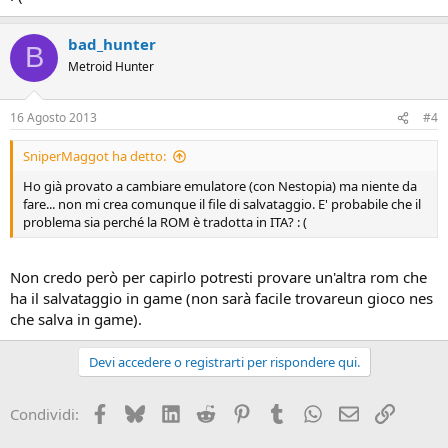
bad_hunter
B
Metroid Hunter
16 Agosto 2013
#4
SniperMaggot ha detto:
Ho già provato a cambiare emulatore (con Nestopia) ma niente da
fare... non mi crea comunque il file di salvataggio. E' probabile che il
problema sia perché la ROM è tradotta in ITA? : (
Non credo però per capirlo potresti provare un'altra rom che
ha il salvataggio in game (non sarà facile trovareun gioco nes
che salva in game).
Devi accedere o registrarti per rispondere qui.
Facebook
Bluesky
LinkedIn
Reddit
Pinterest
Tumblr
WhatsApp
Email
Link
Condividi: