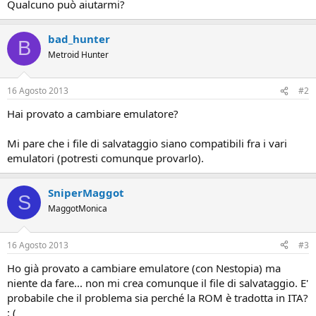
Qualcuno può aiutarmi?
bad_hunter
B
Metroid Hunter
16 Agosto 2013
#2
Hai provato a cambiare emulatore?
Mi pare che i file di salvataggio siano compatibili fra i vari
emulatori (potresti comunque provarlo).
SniperMaggot
S
MaggotMonica
16 Agosto 2013
#3
Ho già provato a cambiare emulatore (con Nestopia) ma
niente da fare... non mi crea comunque il file di salvataggio. E'
probabile che il problema sia perché la ROM è tradotta in ITA?
: (