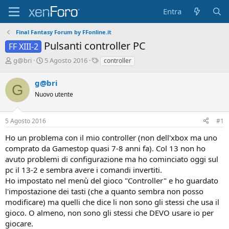
Entra
Final Fantasy Forum by FFonline.it
Pulsanti controller PC
FF XIII-2
A
D
T
g@bri
5 Agosto 2016
controller
u
a
a
t
t
g
g@bri
G
o
a
Nuovo utente
r
d
e
'
D
i
5 Agosto 2016
#1
i
n
s
i
Ho un problema con il mio controller (non dell'xbox ma uno
c
z
comprato da Gamestop quasi 7-8 anni fa). Col 13 non ho
u
i
avuto problemi di configurazione ma ho cominciato oggi sul
s
o
pc il 13-2 e sembra avere i comandi invertiti.
s
i
Ho impostato nel menù del gioco "Controller" e ho guardato
o
l'impostazione dei tasti (che a quanto sembra non posso
n
modificare) ma quelli che dice li non sono gli stessi che usa il
e
gioco. O almeno, non sono gli stessi che DEVO usare io per
giocare.