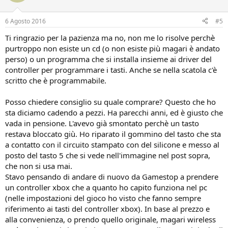
6 Agosto 2016
#5
Ti ringrazio per la pazienza ma no, non me lo risolve perchè
purtroppo non esiste un cd (o non esiste più magari è andato
perso) o un programma che si installa insieme ai driver del
controller per programmare i tasti. Anche se nella scatola c'è
scritto che è programmabile.
Posso chiedere consiglio su quale comprare? Questo che ho
sta diciamo cadendo a pezzi. Ha parecchi anni, ed è giusto che
vada in pensione. L'avevo già smontato perchè un tasto
restava bloccato giù. Ho riparato il gommino del tasto che sta
a contatto con il circuito stampato con del silicone e messo al
posto del tasto 5 che si vede nell'immagine nel post sopra,
che non si usa mai.
Stavo pensando di andare di nuovo da Gamestop a prendere
un controller xbox che a quanto ho capito funziona nel pc
(nelle impostazioni del gioco ho visto che fanno sempre
riferimento ai tasti del controller xbox). In base al prezzo e
alla convenienza, o prendo quello originale, magari wireless