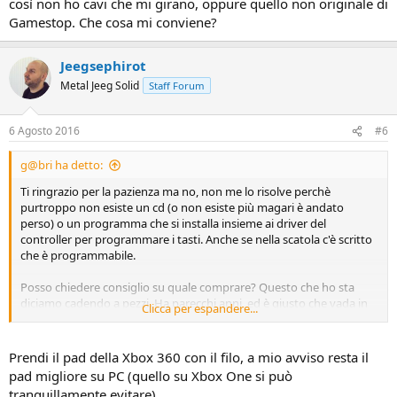
così non ho cavi che mi girano, oppure quello non originale di
Gamestop. Che cosa mi conviene?
Jeegsephirot
Metal Jeeg Solid
Staff Forum
6 Agosto 2016
#6
g@bri ha detto:
Ti ringrazio per la pazienza ma no, non me lo risolve perchè
purtroppo non esiste un cd (o non esiste più magari è andato
perso) o un programma che si installa insieme ai driver del
controller per programmare i tasti. Anche se nella scatola c'è scritto
che è programmabile.
Posso chiedere consiglio su quale comprare? Questo che ho sta
diciamo cadendo a pezzi. Ha parecchi anni, ed è giusto che vada in
Clicca per espandere...
pensione. L'avevo già smontato perchè un tasto restava bloccato
giù. Ho riparato il gommino del tasto che sta a contatto con il
circuito stampato con del silicone e messo al posto del tasto 5 che si
Prendi il pad della Xbox 360 con il filo, a mio avviso resta il
vede nell'immagine nel post sopra, che non si usa mai.
pad migliore su PC (quello su Xbox One si può
Stavo pensando di andare di nuovo da Gamestop a prendere un
tranquillamente evitare)