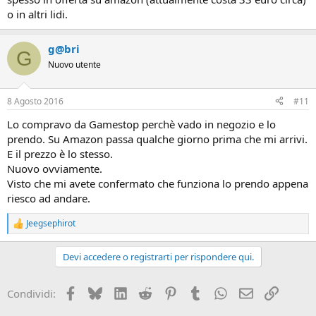
o in altri lidi.
g@bri
G
Nuovo utente
8 Agosto 2016
#11
Lo compravo da Gamestop perchè vado in negozio e lo
prendo. Su Amazon passa qualche giorno prima che mi arrivi.
E il prezzo è lo stesso.
Nuovo ovviamente.
Visto che mi avete confermato che funziona lo prendo appena
riesco ad andare.
Jeegsephirot
R
e
a
Devi accedere o registrarti per rispondere qui.
c
t
i
Facebook
Bluesky
LinkedIn
Reddit
Pinterest
Tumblr
WhatsApp
Email
Link
Condividi:
o
n