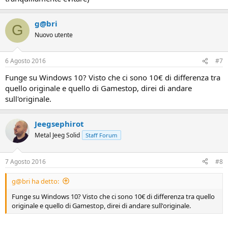
controller xbox che a quanto ho capito funziona nel pc (nelle
impostazioni del gioco ho visto che fanno sempre riferimento ai
tasti del controller xbox). In base al prezzo e alla convenienza, o
g@bri
G
prendo quello originale, magari wireless così non ho cavi che mi
Nuovo utente
girano, oppure quello non originale di Gamestop. Che cosa mi
conviene?
6 Agosto 2016
#7
Funge su Windows 10? Visto che ci sono 10€ di differenza tra
quello originale e quello di Gamestop, direi di andare
sull'originale.
Jeegsephirot
Metal Jeeg Solid
Staff Forum
7 Agosto 2016
#8
g@bri ha detto:
Funge su Windows 10? Visto che ci sono 10€ di differenza tra quello
originale e quello di Gamestop, direi di andare sull'originale.