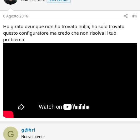
6 Agosto 2016
#4
Ho girato ovunque non ho trovato nulla, ho solo trovato
questo configuratore ma credo che non risolva il tuo
problema
g@bri
G
Nuovo utente